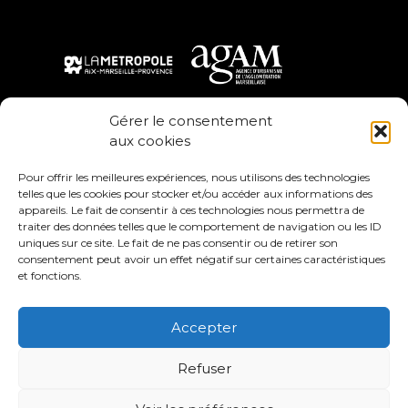
Gérer le consentement
aux cookies
Pour offrir les meilleures expériences, nous utilisons des technologies
telles que les cookies pour stocker et/ou accéder aux informations des
appareils. Le fait de consentir à ces technologies nous permettra de
traiter des données telles que le comportement de navigation ou les ID
uniques sur ce site. Le fait de ne pas consentir ou de retirer son
Avec le soutien de
consentement peut avoir un effet négatif sur certaines caractéristiques
et fonctions.
France Nation Verte
Accepter
Mentions légales
Communauté apprenante sur l’intensification urbaine :
Refuser
partenariat initié par la Métropole Aix-Marseille-Provence
(Direction Prospective, Partenariats et Innovations
Territoriales).