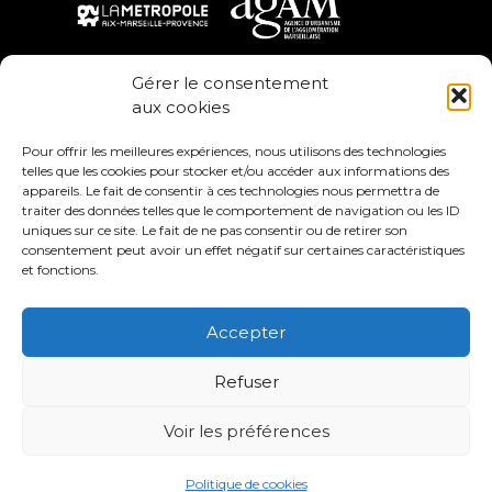
Gérer le consentement
aux cookies
Pour offrir les meilleures expériences, nous utilisons des technologies
telles que les cookies pour stocker et/ou accéder aux informations des
appareils. Le fait de consentir à ces technologies nous permettra de
traiter des données telles que le comportement de navigation ou les ID
uniques sur ce site. Le fait de ne pas consentir ou de retirer son
Avec le soutien de
consentement peut avoir un effet négatif sur certaines caractéristiques
et fonctions.
France Nation Verte
Accepter
Mentions légales
Communauté apprenante sur l’intensification urbaine :
Refuser
partenariat initié par la Métropole Aix-Marseille-Provence
(Direction Prospective, Partenariats et Innovations
Territoriales).
Voir les préférences
contact : agam@agam.org
© Copyright
AGAM
. Tous droits réservés.
Politique de cookies